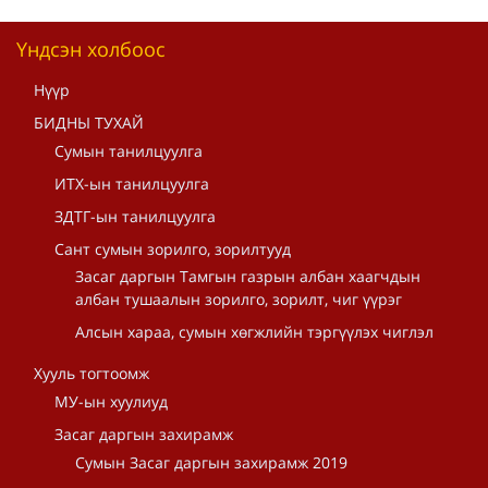
Үндсэн холбоос
Нүүр
БИДНЫ ТУХАЙ
Сумын танилцуулга
ИТХ-ын танилцуулга
ЗДТГ-ын танилцуулга
Сант сумын зорилго, зорилтууд
Засаг даргын Тамгын газрын албан хаагчдын
албан тушаалын зорилго, зорилт, чиг үүрэг
Алсын хараа, сумын хөгжлийн тэргүүлэх чиглэл
Хууль тогтоомж
МУ-ын хуулиуд
Засаг даргын захирамж
Сумын Засаг даргын захирамж 2019