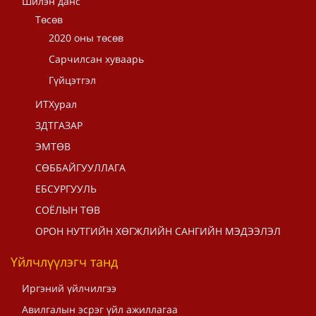
Шилэн данс
Төсөв
2020 оны төсөв
Сарчилсан хуваарь
Гүйцэтгэл
ИТХурал
ЗДТГАЗАР
ЭМТӨВ
СӨББАЙГУУЛЛАГА
ЕБСУРГУУЛЬ
СОЁЛЫН ТӨВ
ОРОН НУТГИЙН ХӨГЖЛИЙН САНГИЙН МЭДЭЭЛЭЛ
Үйлчлүүлэгч танд
Иргэний үйлчилгээ
Авилгалын эсрэг үйл ажиллагаа