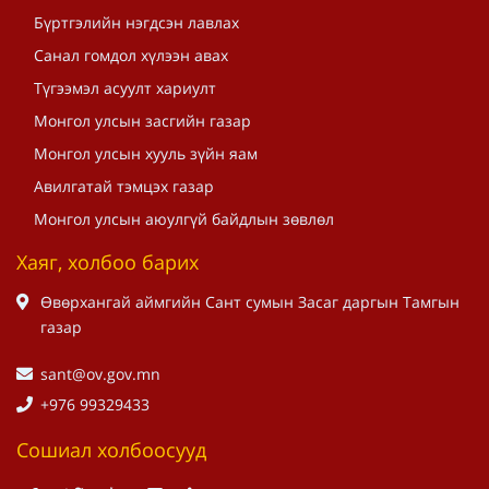
Бүртгэлийн нэгдсэн лавлах
Санал гомдол хүлээн авах
Түгээмэл асуулт хариулт
Монгол улсын засгийн газар
Монгол улсын хууль зүйн яам
Авилгатай тэмцэх газар
Монгол улсын аюулгүй байдлын зөвлөл
Хаяг, холбоо барих
Өвөрхангай аймгийн Сант сумын Засаг даргын Тамгын
газар
sant@ov.gov.mn
+976 99329433
Сошиал холбоосууд