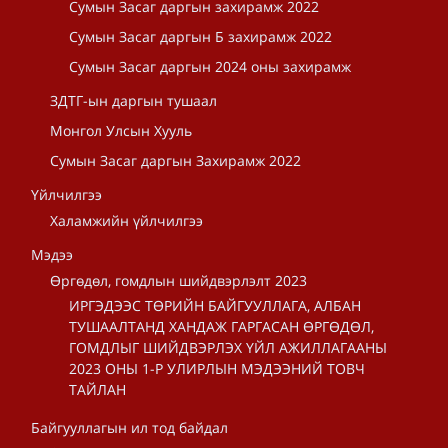
Сумын Засаг даргын захирамж 2022
Сумын Засаг даргын Б захирамж 2022
Сумын Засаг даргын 2024 оны захирамж
ЗДТГ-ын даргын тушаал
Монгол Улсын Хууль
Сумын Засаг даргын Захирамж 2022
Үйлчилгээ
Халамжийн үйлчилгээ
Мэдээ
Өргөдөл, гомдлын шийдвэрлэлт 2023
ИРГЭДЭЭС ТӨРИЙН БАЙГУУЛЛАГА, АЛБАН
ТУШААЛТАНД ХАНДАЖ ГАРГАСАН ӨРГӨДӨЛ,
ГОМДЛЫГ ШИЙДВЭРЛЭХ ҮЙЛ АЖИЛЛАГААНЫ
2023 ОНЫ 1-Р УЛИРЛЫН МЭДЭЭНИЙ ТОВЧ
ТАЙЛАН
Байгууллагын ил тод байдал