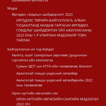
Халамжийн үйлчилгээ
Мэдээ
Өргөдөл, гомдлын шийдвэрлэлт 2023
ИРГЭДЭЭС ТӨРИЙН БАЙГУУЛЛАГА, АЛБАН
ТУШААЛТАНД ХАНДАЖ ГАРГАСАН ӨРГӨДӨЛ,
ГОМДЛЫГ ШИЙДВЭРЛЭХ ҮЙЛ АЖИЛЛАГААНЫ
2023 ОНЫ 1-Р УЛИРЛЫН МЭДЭЭНИЙ ТОВЧ
ТАЙЛАН
Байгууллагын ил тод байдал
Авлига, ашиг сонирхлын зөрчлөөс урьдчилан
сэргийлэх үйл ажиллагаа
Сумын ЗДТГ-ын АТҮХ-ийн төлөвлөгөө, биелэлт
Авлигатай тэмцэх үндэсний хөтөлбөр
Авлигатай тэмцэх үндэсний хөтөлбөрийн 2022
оны төлөвлөгөө
Орон нутгийн хөгжлийн сан
ОРОН НУТГИЙН ХӨГЖЛИЙН САНГИЙН МЭДЭЭЛЭЛ
2022 ОН