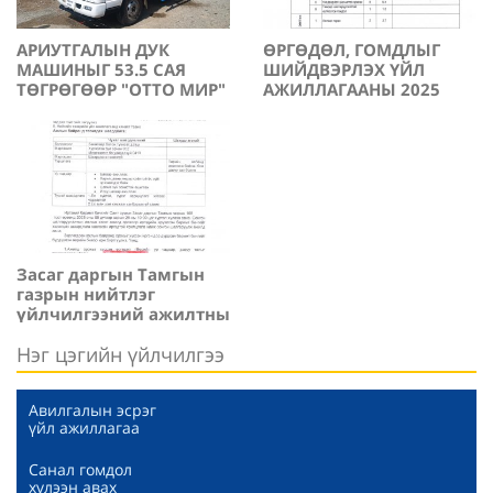
АРИУТГАЛЫН ДУК
ӨРГӨДӨЛ, ГОМДЛЫГ
МАШИНЫГ 53.5 САЯ
ШИЙДВЭРЛЭХ ҮЙЛ
ТӨГРӨГӨӨР "ОТТО МИР"
АЖИЛЛАГААНЫ 2025
ХХК НИЙЛҮҮЛЛЭЭ.
ОНЫ 2-Р УЛИРЛЫН
2025-06-20
2025-06-17
МЭДЭЭНИЙ ТОВЧ
ТАЙЛАН
Засаг даргын Тамгын
газрын нийтлэг
үйлчилгээний ажилтны
ажлын байрны зар.
2025-05-27
Нэг цэгийн үйлчилгээ
Авилгалын эсрэг
үйл ажиллагаа
Санал гомдол
хүлээн авах