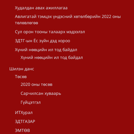
Худалдан авах ажиллагаа
Авлигатай тэмцэх үндэсний хөтөлбөрийн 2022 оны
төлөвлөгөө
Сул орон тооны талаарх мэдээлэл
ЗДТГ-ын Ёс зүйн дэд хороо
Хүний нөөцийн ил тод байдал
Хүний нөөцийн ил тод байдал
Шилэн данс
Төсөв
2020 оны төсөв
Сарчилсан хуваарь
Гүйцэтгэл
ИТХурал
ЗДТГАЗАР
ЭМТӨВ