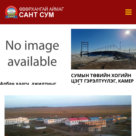
СУМЫН ТӨВИЙН ХОГИЙН
МАЛ ТООЛЛОГЫН
ЦЭГТ ГЭРЭЛТҮҮЛЭГ, КАМЕР
УРЬДЧИЛСАН ДҮН ГАРЛАА.
БАЙРШУУЛЖ
ХАШААЖУУЛЛАА
2025-12-31
2025-12-30