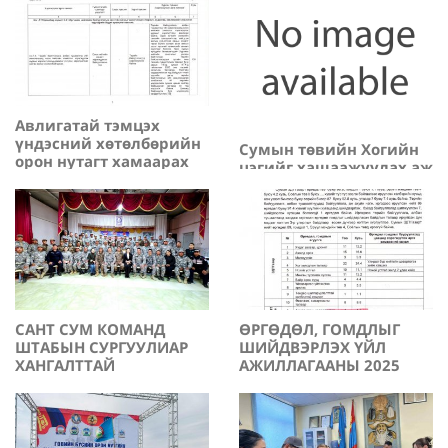
ТАЙЛАН
Авлигатай тэмцэх
үндэсний хөтөлбөрийн
Сумын төвийн Хогийн
орон нутагт хамаарах
цэгийг хашаажуулах аж
заалтын 2025 оны
2025-12-19
ахуйн нэгжийг сонгон
төлөвлөгөөний
шалгаруулах тендер
2025-10-10
хэрэгжилтийн тайлан
зарлагдлаа.
САНТ СУМ КОМАНД
ӨРГӨДӨЛ, ГОМДЛЫГ
ШТАБЫН СУРГУУЛИАР
ШИЙДВЭРЛЭХ ҮЙЛ
ХАНГАЛТТАЙ
АЖИЛЛАГААНЫ 2025
ҮНЭЛЭГДЛЭЭ.
ОНЫ 3-Р УЛИРЛЫН
2025-09-30
2025-09-25
МЭДЭЭНИЙ ТОВЧ
ТАЙЛАН