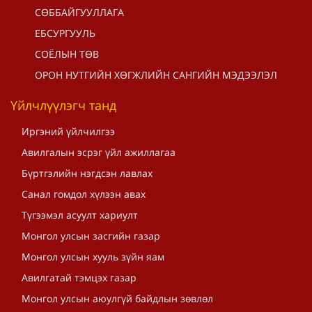
СӨББАЙГУУЛЛАГА
ЕБСУРГУУЛЬ
СОЁЛЫН ТӨВ
ОРОН НУТГИЙН ХӨГЖЛИЙН САНГИЙН МЭДЭЭЛЭЛ
Үйлчлүүлэгч танд
Иргэний үйлчилгээ
Авилгалын эсрэг үйл ажиллагаа
Бүртгэлийн нэгдсэн лавлах
Санал гомдол хүлээн авах
Түгээмэл асуулт хариулт
Монгол улсын засгийн газар
Монгол улсын хууль зүйн яам
Авилгатай тэмцэх газар
Монгол улсын аюулгүй байдлын зөвлөл