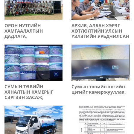
ОРОН НУТГИЙН
АРХИВ, АЛБАН ХЭРЭГ
ХАМГААЛАЛТЫН
ХӨТЛӨЛТИЙН УЛСЫН
ДАДЛАГА,
ҮЗЛЭГИЙН УРЬДЧИЛСАН
СУРГУУЛИЛТАД
ХЯНАЛТ, ШАЛГАЛТ
2025-09-23
2025-09-22
АМЖИЛТТАЙ
ХИЙГДЛЭЭ.
ОРОЛЦЛОО.
СУМЫН ТӨВИЙН
Сумын төвийн хогийн
ХЯНАЛТЫН КАМЕРЫГ
цэгийг камержууллаа.
СЭРГЭЭН ЗАСАЖ,
КАМЕРЫН ТООГ
2025-08-07
2025-07-09
НЭМЭГДҮҮЛЛЭЭ.