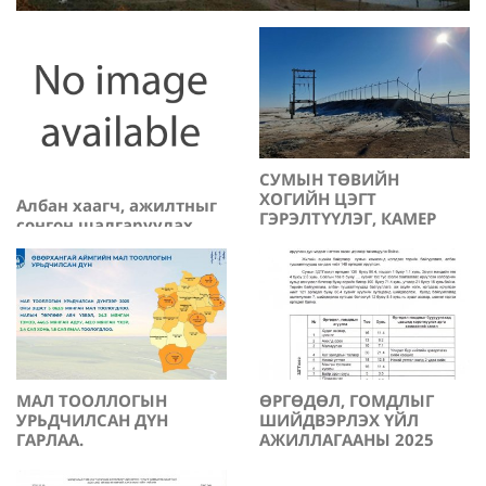
СУМЫН ТӨВИЙН
ХОГИЙН ЦЭГТ
Албан хаагч, ажилтныг
ГЭРЭЛТҮҮЛЭГ, КАМЕР
сонгон шалгаруулах
БАЙРШУУЛЖ
2025-12-31
журам
ХАШААЖУУЛЛАА
2026-01-05
МАЛ ТООЛЛОГЫН
ӨРГӨДӨЛ, ГОМДЛЫГ
УРЬДЧИЛСАН ДҮН
ШИЙДВЭРЛЭХ ҮЙЛ
ГАРЛАА.
АЖИЛЛАГААНЫ 2025
ОНЫ 4-Р УЛИРЛЫН
2025-12-30
2025-12-22
МЭДЭЭНИЙ ТОВЧ