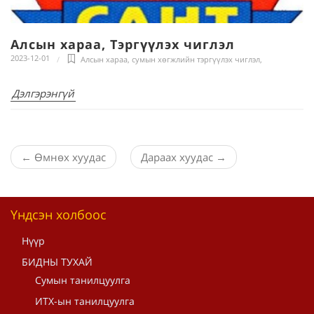
Алсын хараа, Тэргүүлэх чиглэл
2023-12-01
Алсын хараа, сумын хөгжлийн тэргүүлэх чиглэл
,
Дэлгэрэнгүй
←
Өмнөх хуудас
Дараах хуудас
→
Үндсэн холбоос
Нүүр
БИДНЫ ТУХАЙ
Сумын танилцуулга
ИТХ-ын танилцуулга