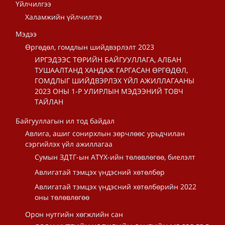
Үйлчилгээ
Халамжийн үйлчилгээ
Мэдээ
Өргөдөл, гомдлын шийдвэрлэлт 2023
ИРГЭДЭЭС ТӨРИЙН БАЙГУУЛЛАГА, АЛБАН
ТУШААЛТАНД ХАНДАЖ ГАРГАСАН ӨРГӨДӨЛ,
ГОМДЛЫГ ШИЙДВЭРЛЭХ ҮЙЛ АЖИЛЛАГААНЫ
2023 ОНЫ 1-Р УЛИРЛЫН МЭДЭЭНИЙ ТОВЧ
ТАЙЛАН
Байгууллагын ил тод байдал
Авлига, ашиг сонирхлын зөрчлөөс урьдчилан
сэргийлэх үйл ажиллагаа
Сумын ЗДТГ-ын АТҮХ-ийн төлөвлөгөө, биелэлт
Авлигатай тэмцэх үндэсний хөтөлбөр
Авлигатай тэмцэх үндэсний хөтөлбөрийн 2022
оны төлөвлөгөө
Орон нутгийн хөгжлийн сан