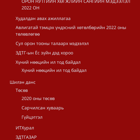
ОРОН НУТГИЙН ХӨГЖЛИЙН САНГИЙН МЭДЭЭЛЭЛ
2022 ОН
Худалдан авах ажиллагаа
Авлигатай тэмцэх үндэсний хөтөлбөрийн 2022 оны
төлөвлөгөө
Сул орон тооны талаарх мэдээлэл
ЗДТГ-ын Ёс зүйн дэд хороо
Хүний нөөцийн ил тод байдал
Хүний нөөцийн ил тод байдал
Шилэн данс
Төсөв
2020 оны төсөв
Сарчилсан хуваарь
Гүйцэтгэл
ИТХурал
ЗДТГАЗАР