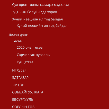
Сул орон тооны талаарх мэдээлэл
ЗДТГ-ын Ёс зүйн дэд хороо
Хүний нөөцийн ил тод байдал
Хүний нөөцийн ил тод байдал
Шилэн данс
Төсөв
2020 оны төсөв
Сарчилсан хуваарь
Гүйцэтгэл
ИТХурал
ЗДТГАЗАР
ЭМТӨВ
СӨББАЙГУУЛЛАГА
ЕБСУРГУУЛЬ
СОЁЛЫН ТӨВ