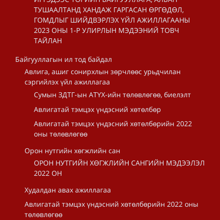
ТУШААЛТАНД ХАНДАЖ ГАРГАСАН ӨРГӨДӨЛ,
ГОМДЛЫГ ШИЙДВЭРЛЭХ ҮЙЛ АЖИЛЛАГААНЫ
2023 ОНЫ 1-Р УЛИРЛЫН МЭДЭЭНИЙ ТОВЧ
ТАЙЛАН
Байгууллагын ил тод байдал
Авлига, ашиг сонирхлын зөрчлөөс урьдчилан
сэргийлэх үйл ажиллагаа
Сумын ЗДТГ-ын АТҮХ-ийн төлөвлөгөө, биелэлт
Авлигатай тэмцэх үндэсний хөтөлбөр
Авлигатай тэмцэх үндэсний хөтөлбөрийн 2022
оны төлөвлөгөө
Орон нутгийн хөгжлийн сан
ОРОН НУТГИЙН ХӨГЖЛИЙН САНГИЙН МЭДЭЭЛЭЛ
2022 ОН
Худалдан авах ажиллагаа
Авлигатай тэмцэх үндэсний хөтөлбөрийн 2022 оны
төлөвлөгөө