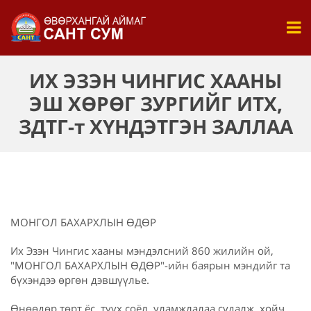
ИХ ЭЗЭН ЧИНГИС ХААНЫ
ЭШ ХӨРӨГ ЗУРГИЙГ ИТХ,
ЗДТГ-т ХҮНДЭТГЭН ЗАЛЛАА
МОНГОЛ БАХАРХЛЫН ӨДӨР
Их Эзэн Чингис хааны мэндэлсний 860 жилийн ой,
"МОНГОЛ БАХАРХЛЫН ӨДӨР"-ийн баярын мэндийг та
бүхэндээ өргөн дэвшүүлье.
Өнөөдөр төрт ёс, түүх соёл, уламжлалаа судалж, хойч