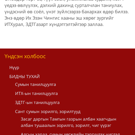
үедээ өвлүүлэх, дэлхий дахинд сурталчлан таниулах,
үндэсний өв соёл, үнэт зүйлсээрээ бахархах өдөр билээ.
Энэ өдөр Их Эзэн Чингис хааны эш хөрөг зургийг
ИТХурал, ЗДТГазарт хүндэтгэлтэйгээр заллаа.
Үндсэн холбоос
Нүүр
БИДНЫ ТУХАЙ
Сумын танилцуулга
ИТХ-ын танилцуулга
ЗДТГ-ын танилцуулга
Сант сумын зорилго, зорилтууд
Засаг даргын Тамгын газрын албан хаагчдын
албан тушаалын зорилго, зорилт, чиг үүрэг
Алсын хараа, сумын хөгжлийн тэргүүлэх чиглэл