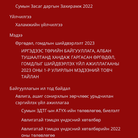
Сумын Засаг даргын Захирамж 2022
Үйлчилгээ
Халамжийн үйлчилгээ
Мэдээ
Өргөдөл, гомдлын шийдвэрлэлт 2023
ИРГЭДЭЭС ТӨРИЙН БАЙГУУЛЛАГА, АЛБАН
ТУШААЛТАНД ХАНДАЖ ГАРГАСАН ӨРГӨДӨЛ,
ГОМДЛЫГ ШИЙДВЭРЛЭХ ҮЙЛ АЖИЛЛАГААНЫ
2023 ОНЫ 1-Р УЛИРЛЫН МЭДЭЭНИЙ ТОВЧ
ТАЙЛАН
Байгууллагын ил тод байдал
Авлига, ашиг сонирхлын зөрчлөөс урьдчилан
сэргийлэх үйл ажиллагаа
Сумын ЗДТГ-ын АТҮХ-ийн төлөвлөгөө, биелэлт
Авлигатай тэмцэх үндэсний хөтөлбөр
Авлигатай тэмцэх үндэсний хөтөлбөрийн 2022
оны төлөвлөгөө