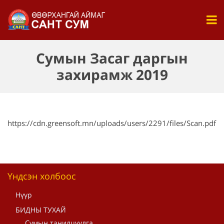
Сумын Засаг даргын
захирамж 2019
https://cdn.greensoft.mn/uploads/users/2291/files/Scan.pdf
Үндсэн холбоос
Нүүр
БИДНЫ ТУХАЙ
Сумын танилцуулга