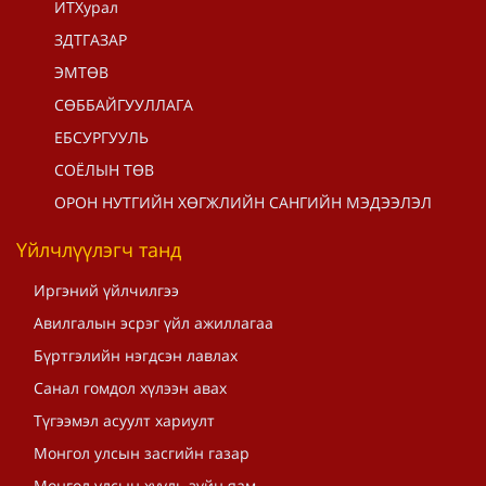
ИТХурал
ЗДТГАЗАР
ЭМТӨВ
СӨББАЙГУУЛЛАГА
ЕБСУРГУУЛЬ
СОЁЛЫН ТӨВ
ОРОН НУТГИЙН ХӨГЖЛИЙН САНГИЙН МЭДЭЭЛЭЛ
Үйлчлүүлэгч танд
Иргэний үйлчилгээ
Авилгалын эсрэг үйл ажиллагаа
Бүртгэлийн нэгдсэн лавлах
Санал гомдол хүлээн авах
Түгээмэл асуулт хариулт
Монгол улсын засгийн газар
Монгол улсын хууль зүйн яам