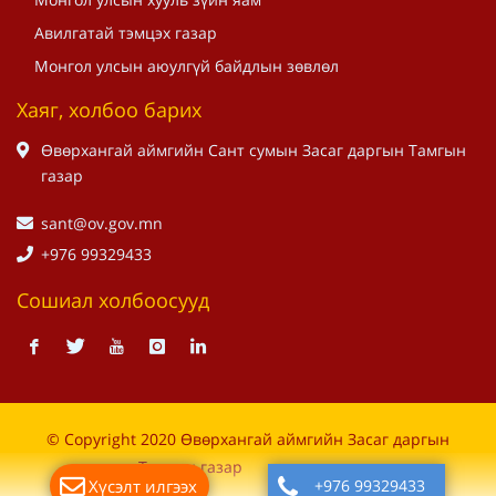
Авилгатай тэмцэх газар
Монгол улсын аюулгүй байдлын зөвлөл
Хаяг, холбоо барих
Өвөрхангай аймгийн Сант сумын Засаг даргын Тамгын
газар
sant@ov.gov.mn
+976 99329433
Сошиал холбоосууд
© Copyright 2020 Өвөрхангай аймгийн Засаг даргын
Тамгын газар
Хүсэлт илгээх
+976 99329433
Дуудлагын төв