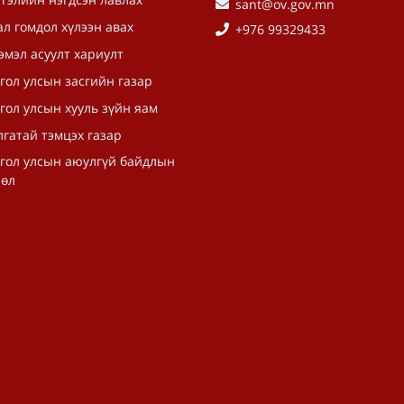
sant@ov.gov.mn
л гомдол хүлээн авах
+976 99329433
эмэл асуулт хариулт
гол улсын засгийн газар
гол улсын хууль зүйн яам
гатай тэмцэх газар
гол улсын аюулгүй байдлын
лөл