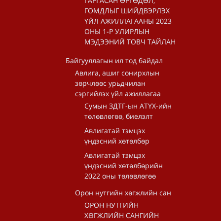
ГАРГАСАН ӨРГӨДӨЛ,
ГОМДЛЫГ ШИЙДВЭРЛЭХ
ҮЙЛ АЖИЛЛАГААНЫ 2023
ОНЫ 1-Р УЛИРЛЫН
МЭДЭЭНИЙ ТОВЧ ТАЙЛАН
Байгууллагын ил тод байдал
Авлига, ашиг сонирхлын
зөрчлөөс урьдчилан
сэргийлэх үйл ажиллагаа
Сумын ЗДТГ-ын АТҮХ-ийн
төлөвлөгөө, биелэлт
Авлигатай тэмцэх
үндэсний хөтөлбөр
Авлигатай тэмцэх
үндэсний хөтөлбөрийн
2022 оны төлөвлөгөө
Орон нутгийн хөгжлийн сан
ОРОН НУТГИЙН
ХӨГЖЛИЙН САНГИЙН