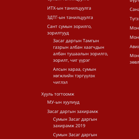
ИТХ-ын танилцуулга
Сана
ЗДТГ-ын танилцуулга
Түгэ
Сант сумын зорилго,
Мон
зорилтууд
Мон
Засаг даргын Тамгын
Авил
газрын албан хаагчдын
албан тушаалын зорилго,
Мон
зорилт, чиг үүрэг
зөв
Алсын хараа, сумын
хөгжлийн тэргүүлэх
чиглэл
Хууль тогтоомж
МУ-ын хуулиуд
Засаг даргын захирамж
Сумын Засаг даргын
захирамж 2019
Сумын Засаг даргын