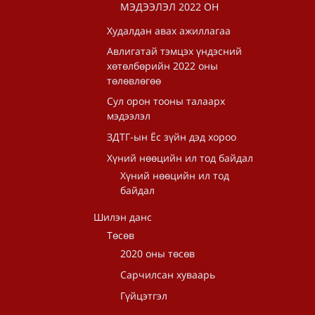
МЭДЭЭЛЭЛ 2022 ОН
Худалдан авах ажиллагаа
Авлигатай тэмцэх үндэсний
хөтөлбөрийн 2022 оны
төлөвлөгөө
Сул орон тооны талаарх
мэдээлэл
ЗДТГ-ын Ёс зүйн дэд хороо
Хүний нөөцийн ил тод байдал
Хүний нөөцийн ил тод
байдал
Шилэн данс
Төсөв
2020 оны төсөв
Сарчилсан хуваарь
Гүйцэтгэл