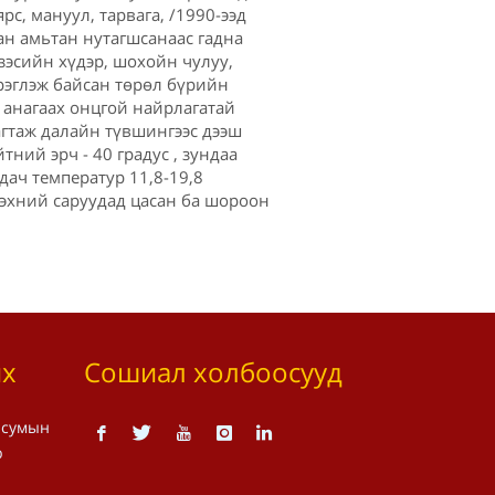
ярс, мануул, тарвага, /1990-ээд
ан амьтан нутагшсанаас гадна
 зэсийн хүдэр, шохойн чулуу,
эрэглэж байсан төрөл бүрийн
 анагаах онцгой найрлагатай
агтаж далайн түвшингээс дээш
ний эрч - 40 градус , зундаа
дач температур 11,8-19,8
 эхний саруудад цасан ба шороон
их
Сошиал холбоосууд
 сумын
р