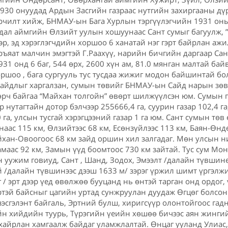
1930 онуудад Ардын Засгийн газраас нутгийн захиргааны д
рчилт хийж, БНМАУ-ын Бага Хурлын тэргүүлэгчийн 1931 оны
дал аймгийн Өлзийт уулын хошуунаас Сант сумыг багуулж, ”Т
эр, эд хэрэглэгчдийн хоршоо 6 ханатай нэг гэрт байрлан ажи
ръяат малчин эмэгтэй Г.Раахүү, нарийн бичгийн даргаар Са
931 онд 6 баг, 544 өрх, 2600 хүн ам, 81.0 мянган малтай ба
хоршоо , бага сургууль тус тусдаа жижиг модон байшинтай б
 байдлыг харгалзан, сумын төвийг БНМАУ-ын Сайд нарын з
өрч байгаа “Майхан толгойн” өвөрт шилжүүлсэн юм. Сумын га
ар нутагтайн дотор бэлчээр 255666,4 га, суурин газар 102,4 г
.0 га, улсын тусгай хэрэгцээний газар 1 га юм. Сант сумын т
наас 115 км, Өлзийтээс 68 км, Есөнзүйлээс 113 км, Баян-Өн
йхан-Овоогоос 68 км зайд оршин хил залгадаг. Мөн улсын н
замаас 92 км, Замын үүд боомтоос 730 км зайтай. Тус сум Мо
 уужим говиуд, Сант , Шанд, Зодох, Эмээлт /далайн түвшинө
й /далайн түвшинээс дээш 1633 м/ зэрэг үржил шимт үргэлж
 / эрт дээр үед өвөлжөө бууцанд нь өнтэй тарган онд ордог
эртэй байсныг цагийн уртад сунжруулан дуудаж Өгцөг болсон
үзэсгэлэнт байгаль, Эртний булш, хиригсүүр олонтойгоос гад
йн хийдийн туурь, Түрэгийн үеийн хөшөө бичээс аян жингий
хайрлан хамгаалж байдаг уламжлалтай. Өнцаг ууланд Улиас, б