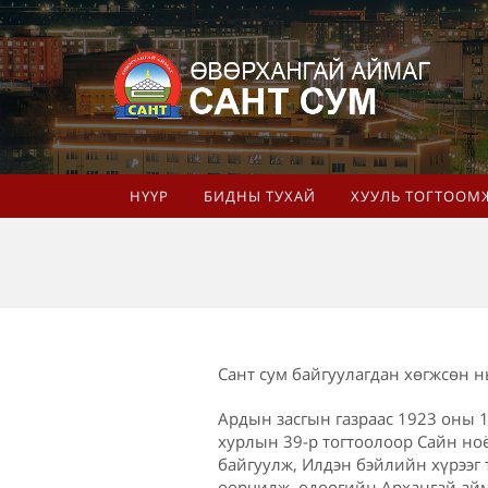
НҮҮР
БИДНЫ ТУХАЙ
ХУУЛЬ ТОГТООМ
Сант сум байгуулагдан хөгжсөн н
Ардын засгын газраас 1923 оны 1
хурлын 39-р тогтоолоор Сайн но
байгуулж, Илдэн бэйлийн хүрээг
өөрчилж, одоогийн Архангай айм