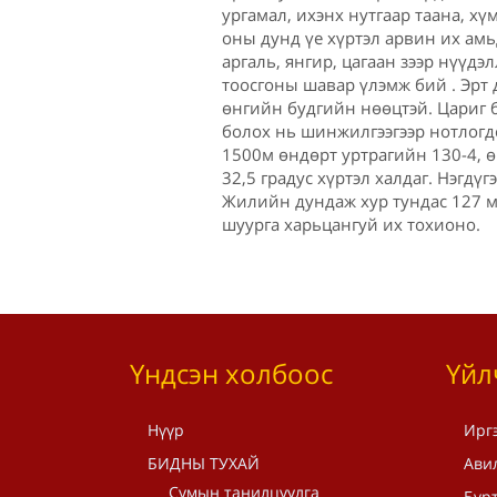
ургамал, ихэнх нутгаар таана, хүм
оны дунд үе хүртэл арвин их амь
аргаль, янгир, цагаан зээр нүүдэ
тоосгоны шавар үлэмж бий . Эрт 
өнгийн будгийн нөөцтэй. Цариг 
болох нь шинжилгээгээр нотлогд
1500м өндөрт уртрагийн 130-4, өр
32,5 градус хүртэл халдаг. Нэгдү
Жилийн дундаж хур тундас 127 м
шуурга харьцангуй их тохионо.
Үндсэн холбоос
Үйл
Нүүр
Ирг
БИДНЫ ТУХАЙ
Ави
Сумын танилцуулга
Бүрт