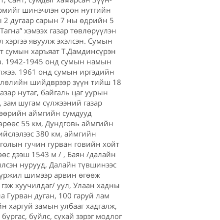
үрмийг шинэчлэн орон нутгийн
 2 дугаар сарын 7 ны өдрийн 5
агна” хэмээх газар төвлөрүүлэн
л хэргээ явуулж эхэлсэн. Сумын
нт сумын харъяат Т.Дамдинсүрэн
йв. 1942-1945 онд сумын намын
олжээ. 1961 онд сумын иргэдийн
өвлөлийн шийдврээр зүүн тийш 18
зар нутаг, байгаль цаг уурын
а, зам шугам сүлжээний газар
өв өөрийн аймгийн сумдууд
дөрөөс 55 км, Дундговь аймгийн
ийслэлээс 380 км, аймгийн
нголын гучин гурван говийн хойт
өс дээш 1543 м / , Баян /далайн
илсэн нурууд, Далайн түвшинээс
, үржил шимээр арвин өгөөж
 гэж хуучилдаг/ уул, Улаан хадны
на Гурван дуган, 100 гаруй лам
н харгуй замын улбааг хадгалж,
ургас, буйлс, сухай зэрэг модлог