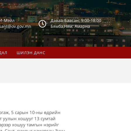
И-Мэйл
Даваа-Баасан: 9:00-18:00
sant@ov.gov.mn
Бямба,Ням: Амарна
ДАЛ
ШИЛЭН ДАНС
ргаж, 5 сарын 10-ны өдрийн
т уулын хошууг 13 сумтай
эрээр хошуу тамгын нэрийг
, Сант, сумдыг хамарсан Зүүн-