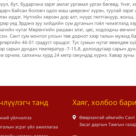
үүл, бут, бударгана зэрэг амлаг ургамал ургах бөгөөд. Үнэг, х
дарч байсан боловч одоо маш цөөрсөн/ хүрэн, туулай зэрэг 
ллэн ирдэг. Нутгийн хөрсөн дор алт, нүүрс гялтгануур, жонш,
дээр үед Эрдэнэ зуу хийдийн сүм дуганын гоёл чимэглэлд х
багийн нутаг Мөрөнгийн рашаан элэг, цөс, ходоодны өвчинг
сон. Сант сум монгол улсын төв дорнот хээр талын мужид б
гөргийн 46-01 градуст оршдог. Тус сумын нутаг өвөлдөө хүйт
гээр сарын дундач температур -7-15,8, долоодугаар сарын дун
м орчим, салхины хурд 24 метр секундэд хүрнэ. Хавар зуны
члүүлэгч танд
Хаяг, холбоо бар
Өвөрхангай аймгийн Сант
эний үйлчилгээ
Засаг даргын Тамгын газа
лгалын эсрэг үйл ажиллагаа
гэлийн нэгдсэн лавлах