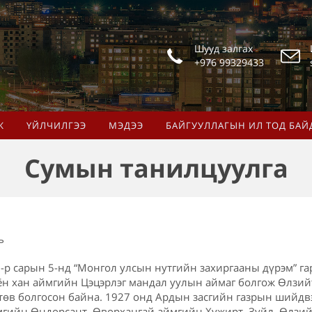
Шууд залгах
+976 99329433
Ж
ҮЙЛЧИЛГЭЭ
МЭДЭЭ
БАЙГУУЛЛАГЫН ИЛ ТОД БАЙ
Сумын танилцуулга
ь
-р сарын 5-нд “Монгол улсын нутгийн захиргааны дүрэм” га
ён хан аймгийн Цэцэрлэг мандал уулын аймаг болгож Өлзий
 төв болгосон байна. 1927 онд Ардын засгийн газрын шийдв
гийн Өндөрсант, Өвөрхангай аймгийн Хужирт, Зүйл, Өлзийт