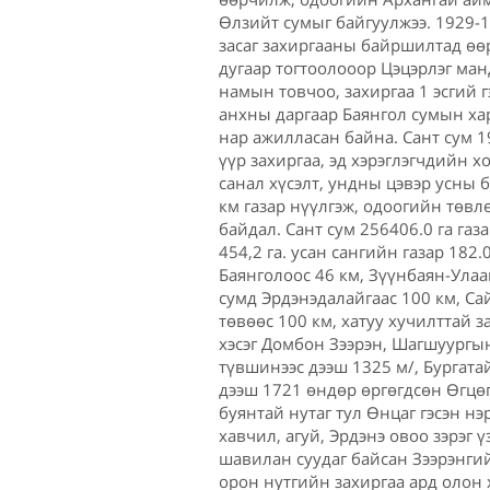
Өлзийт сумыг байгуулжээ. 1929-
засаг захиргааны байршилтад өө
дугаар тогтоолооор Цэцэрлэг ман
намын товчоо, захиргаа 1 эсгий г
анхны даргаар Баянгол сумын ха
нар ажилласан байна. Сант сум 1
үүр захиргаа, эд хэрэглэгчдийн 
санал хүсэлт, ундны цэвэр усны
км газар нүүлгэж, одоогийн төвл
байдал. Сант сум 256406.0 га газ
454,2 га. усан сангийн газар 182
Баянголоос 46 км, Зүүнбаян-Улаа
сумд Эрдэнэдалайгаас 100 км, Са
төвөөс 100 км, хатуу хучилттай 
хэсэг Домбон Зээрэн, Шагшуургын
түвшинээс дээш 1325 м/, Бургата
дээш 1721 өндөр өргөгдсөн Өгцөг
буянтай нутаг тул Өнцаг гэсэн н
хавчил, агуй, Эрдэнэ овоо зэрэг 
шавилан суудаг байсан Зээрэнги
орон нутгийн захиргаа ард олон 