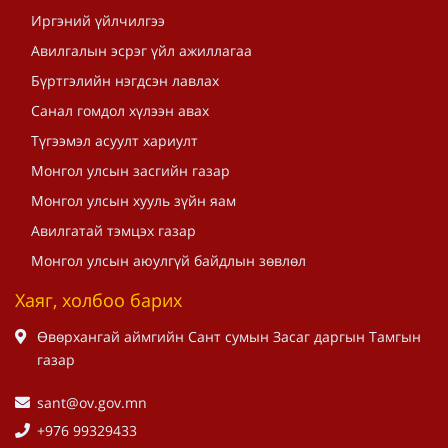
Иргэний үйлчилгээ
Авилгалын эсрэг үйл ажиллагаа
Бүртгэлийн нэгдсэн лавлах
Санал гомдол хүлээн авах
Түгээмэл асуулт хариулт
Монгол улсын засгийн газар
Монгол улсын хууль зүйн яам
Авилгатай тэмцэх газар
Монгол улсын аюулгүй байдлын зөвлөл
Хаяг, холбоо барих
Өвөрхангай аймгийн Сант сумын Засаг даргын Тамгын
газар
sant@ov.gov.mn
+976 99329433