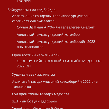
ТАЙЛАН
Байгууллагын ил тод байдал
Авлига, ашиг сонирхлын зөрчлөөс урьдчилан
сэргийлэх үйл ажиллагаа
Сумын ЗДТГ-ын АТҮХ-ийн төлөвлөгөө, биелэлт
Авлигатай тэмцэх үндэсний хөтөлбөр
Авлигатай тэмцэх үндэсний хөтөлбөрийн 2022
оны төлөвлөгөө
Орон нутгийн хөгжлийн сан
ОРОН НУТГИЙН ХӨГЖЛИЙН САНГИЙН МЭДЭЭЛЭЛ
2022 ОН
Худалдан авах ажиллагаа
Авлигатай тэмцэх үндэсний хөтөлбөрийн 2022 оны
төлөвлөгөө
Сул орон тооны талаарх мэдээлэл
ЗДТГ-ын Ёс зүйн дэд хороо
Хүний нөөцийн ил тод байдал