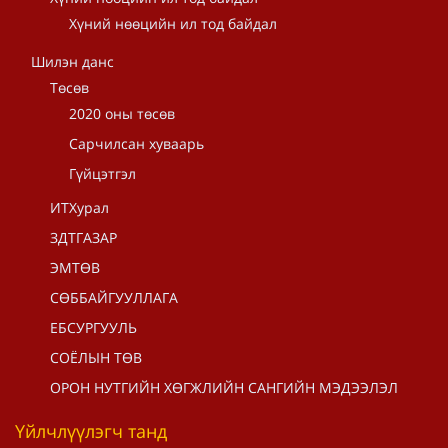
Хүний нөөцийн ил тод байдал
Шилэн данс
Төсөв
2020 оны төсөв
Сарчилсан хуваарь
Гүйцэтгэл
ИТХурал
ЗДТГАЗАР
ЭМТӨВ
СӨББАЙГУУЛЛАГА
ЕБСУРГУУЛЬ
СОЁЛЫН ТӨВ
ОРОН НУТГИЙН ХӨГЖЛИЙН САНГИЙН МЭДЭЭЛЭЛ
Үйлчлүүлэгч танд