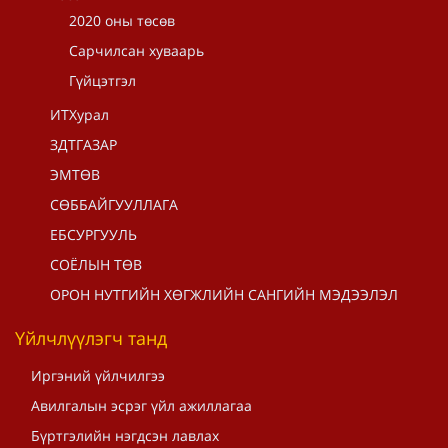
2020 оны төсөв
Сарчилсан хуваарь
Гүйцэтгэл
ИТХурал
ЗДТГАЗАР
ЭМТӨВ
СӨББАЙГУУЛЛАГА
ЕБСУРГУУЛЬ
СОЁЛЫН ТӨВ
ОРОН НУТГИЙН ХӨГЖЛИЙН САНГИЙН МЭДЭЭЛЭЛ
Үйлчлүүлэгч танд
Иргэний үйлчилгээ
Авилгалын эсрэг үйл ажиллагаа
Бүртгэлийн нэгдсэн лавлах