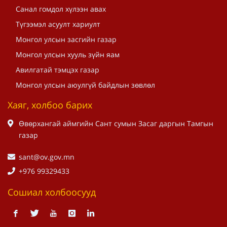
Санал гомдол хүлээн авах
Түгээмэл асуулт хариулт
Монгол улсын засгийн газар
Монгол улсын хууль зүйн яам
Авилгатай тэмцэх газар
Монгол улсын аюулгүй байдлын зөвлөл
Хаяг, холбоо барих
Өвөрхангай аймгийн Сант сумын Засаг даргын Тамгын
газар
sant@ov.gov.mn
+976 99329433
Сошиал холбоосууд