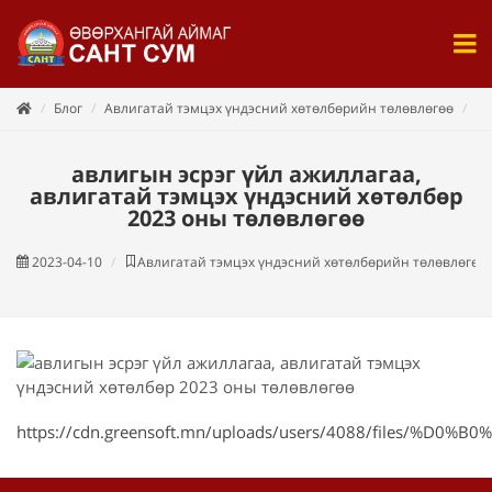
Блог
Авлигатай тэмцэх үндэсний хөтөлбөрийн төлөвлөгөө
ав
авлигын эсрэг үйл ажиллагаа,
авлигатай тэмцэх үндэсний хөтөлбөр
2023 оны төлөвлөгөө
2023-04-10
Авлигатай тэмцэх үндэсний хөтөлбөрийн төлөвлөгөө
https://cdn.greensoft.mn/uploads/users/408