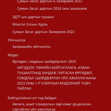
Сумын Засаг даргын Б захирамж 2022
Сумын Засаг даргын 2024 оны захирамж
ЗДТГ-ын даргын тушаал
Монгол Улсын Хууль
Сумын Засаг даргын Захирамж 2022
Үйлчилгээ
Халамжийн үйлчилгээ
Мэдээ
Өргөдөл, гомдлын шийдвэрлэлт 2023
ИРГЭДЭЭС ТӨРИЙН БАЙГУУЛЛАГА, АЛБАН
ТУШААЛТАНД ХАНДАЖ ГАРГАСАН ӨРГӨДӨЛ,
ГОМДЛЫГ ШИЙДВЭРЛЭХ ҮЙЛ АЖИЛЛАГААНЫ
2023 ОНЫ 1-Р УЛИРЛЫН МЭДЭЭНИЙ ТОВЧ
ТАЙЛАН
Байгууллагын ил тод байдал
Авлига, ашиг сонирхлын зөрчлөөс урьдчилан
сэргийлэх үйл ажиллагаа