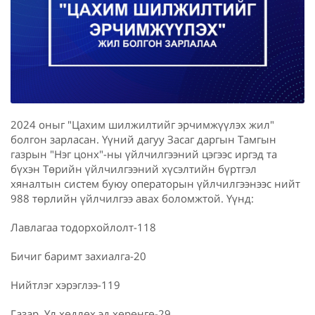
2024 оныг "Цахим шилжилтийг эрчимжүүлэх жил"
болгон зарласан. Үүний дагуу Засаг даргын Тамгын
газрын "Нэг цонх"-ны үйлчилгээний цэгээс иргэд та
бүхэн Төрийн үйлчилгээний хүсэлтийн бүртгэл
хяналтын систем буюу операторын үйлчилгээнээс нийт
988 төрлийн үйлчилгээ авах боломжтой. Үүнд:
Лавлагаа тодорхойлолт-118
Бичиг баримт захиалга-20
Нийтлэг хэрэглээ-119
Газар, Үл хөдлөх эд хөрөнгө-29