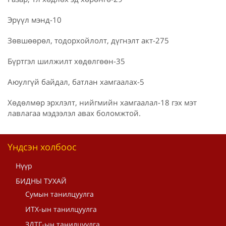
Эрүүл мэнд-10
Зөвшөөрөл, тодорхойлолт, дүгнэлт акт-275
Бүртгэл шилжилт хөдөлгөөн-35
Аюулгүй байдал, батлан хамгаалах-5
Хөдөлмөр эрхлэлт, нийгмийн хамгаалал-18 гэх мэт
лавлагаа мэдээлэл авах боломжтой.
Үндсэн холбоос
Нүүр
БИДНЫ ТУХАЙ
Сумын танилцуулга
ИТХ-ын танилцуулга
ЗДТГ-ын танилцуулга