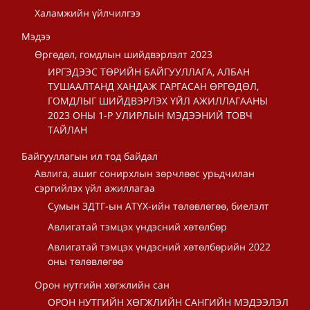
Халамжийн үйлчилгээ
Мэдээ
Өргөдөл, гомдлын шийдвэрлэлт 2023
ИРГЭДЭЭС ТӨРИЙН БАЙГУУЛЛАГА, АЛБАН
ТУШААЛТАНД ХАНДАЖ ГАРГАСАН ӨРГӨДӨЛ,
ГОМДЛЫГ ШИЙДВЭРЛЭХ ҮЙЛ АЖИЛЛАГААНЫ
2023 ОНЫ 1-Р УЛИРЛЫН МЭДЭЭНИЙ ТОВЧ
ТАЙЛАН
Байгууллагын ил тод байдал
Авлига, ашиг сонирхлын зөрчлөөс урьдчилан
сэргийлэх үйл ажиллагаа
Сумын ЗДТГ-ын АТҮХ-ийн төлөвлөгөө, биелэлт
Авлигатай тэмцэх үндэсний хөтөлбөр
Авлигатай тэмцэх үндэсний хөтөлбөрийн 2022
оны төлөвлөгөө
Орон нутгийн хөгжлийн сан
ОРОН НУТГИЙН ХӨГЖЛИЙН САНГИЙН МЭДЭЭЛЭЛ