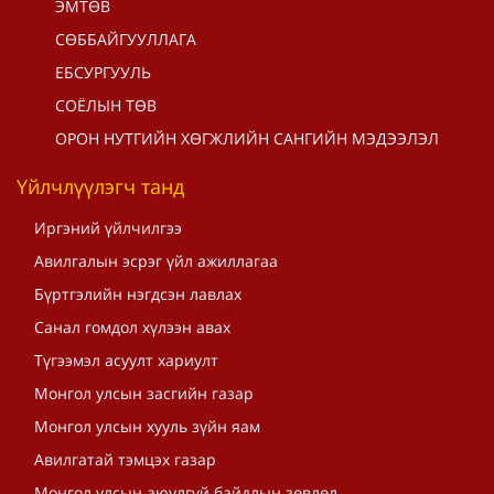
ЭМТӨВ
СӨББАЙГУУЛЛАГА
ЕБСУРГУУЛЬ
СОЁЛЫН ТӨВ
ОРОН НУТГИЙН ХӨГЖЛИЙН САНГИЙН МЭДЭЭЛЭЛ
Үйлчлүүлэгч танд
Иргэний үйлчилгээ
Авилгалын эсрэг үйл ажиллагаа
Бүртгэлийн нэгдсэн лавлах
Санал гомдол хүлээн авах
Түгээмэл асуулт хариулт
Монгол улсын засгийн газар
Монгол улсын хууль зүйн яам
Авилгатай тэмцэх газар
Монгол улсын аюулгүй байдлын зөвлөл