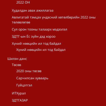
2022 ОН
Худалдан авах ажиллагаа
Авлигатай тэмцэх үндэсний хөтөлбөрийн 2022 оны
төлөвлөгөө
Сул орон тооны талаарх мэдээлэл
ЗДТГ-ын Ёс зүйн дэд хороо
Хүний нөөцийн ил тод байдал
Хүний нөөцийн ил тод байдал
Шилэн данс
Төсөв
2020 оны төсөв
Сарчилсан хуваарь
Гүйцэтгэл
ИТХурал
ЗДТГАЗАР