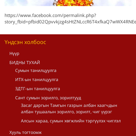
https://www.facebook.com/permalink.php?
story_fbid=pfbid02Qpvvkjzg4sHtZNLccR6T4xfkaQ7wWX4RN
Үндсэн холбоос
Нүүр
БИДНЫ ТУХАЙ
Сумын танилцуулга
ИТХ-ын танилцуулга
ЗДТГ-ын танилцуулга
Сант сумын зорилго, зорилтууд
Засаг даргын Тамгын газрын албан хаагчдын
албан тушаалын зорилго, зорилт, чиг үүрэг
Алсын хараа, сумын хөгжлийн тэргүүлэх чиглэл
Хууль тогтоомж