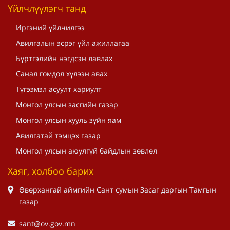
Үйлчлүүлэгч танд
Иргэний үйлчилгээ
Авилгалын эсрэг үйл ажиллагаа
Бүртгэлийн нэгдсэн лавлах
Санал гомдол хүлээн авах
Түгээмэл асуулт хариулт
Монгол улсын засгийн газар
Монгол улсын хууль зүйн яам
Авилгатай тэмцэх газар
Монгол улсын аюулгүй байдлын зөвлөл
Хаяг, холбоо барих
Өвөрхангай аймгийн Сант сумын Засаг даргын Тамгын
газар
sant@ov.gov.mn