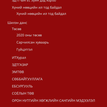
ЗДТГ-ын Ёс зүйн дэд хороо
Хүний нөөцийн ил тод байдал
Хүний нөөцийн ил тод байдал
Шилэн данс
Төсөв
2020 оны төсөв
Сарчилсан хуваарь
Гүйцэтгэл
ИТХурал
ЗДТГАЗАР
ЭМТӨВ
СӨББАЙГУУЛЛАГА
ЕБСУРГУУЛЬ
СОЁЛЫН ТӨВ
ОРОН НУТГИЙН ХӨГЖЛИЙН САНГИЙН МЭДЭЭЛЭЛ