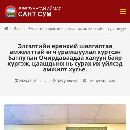
Блог
Элсэлтийн ерөнхий шалгалтаа амжилттай өгч урамшуулал х
Элсэлтийн ерөнхий шалгалтаа
амжилттай өгч урамшуулал хүртсэн
Батлутын Очирдаваадаа халуун баяр
хүргэж, цаашдынх нь сурах их үйлсэд
амжилт хүсье.
2024-09-10
325
уншсан
1
минут уншина