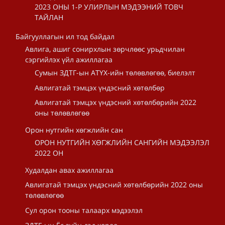
2023 ОНЫ 1-Р УЛИРЛЫН МЭДЭЭНИЙ ТОВЧ
ТАЙЛАН
Байгууллагын ил тод байдал
Авлига, ашиг сонирхлын зөрчлөөс урьдчилан
сэргийлэх үйл ажиллагаа
Сумын ЗДТГ-ын АТҮХ-ийн төлөвлөгөө, биелэлт
Авлигатай тэмцэх үндэсний хөтөлбөр
Авлигатай тэмцэх үндэсний хөтөлбөрийн 2022
оны төлөвлөгөө
Орон нутгийн хөгжлийн сан
ОРОН НУТГИЙН ХӨГЖЛИЙН САНГИЙН МЭДЭЭЛЭЛ
2022 ОН
Худалдан авах ажиллагаа
Авлигатай тэмцэх үндэсний хөтөлбөрийн 2022 оны
төлөвлөгөө
Сул орон тооны талаарх мэдээлэл