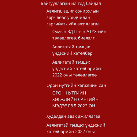
Байгууллагын ил тод байдал
Авлига, ашиг сонирхлын
зөрчлөөс урьдчилан
сэргийлэх үйл ажиллагаа
Сумын ЗДТГ-ын АТҮХ-ийн
төлөвлөгөө, биелэлт
Авлигатай тэмцэх
үндэсний хөтөлбөр
Авлигатай тэмцэх
үндэсний хөтөлбөрийн
2022 оны төлөвлөгөө
Орон нутгийн хөгжлийн сан
ОРОН НУТГИЙН
ХӨГЖЛИЙН САНГИЙН
МЭДЭЭЛЭЛ 2022 ОН
Худалдан авах ажиллагаа
Авлигатай тэмцэх үндэсний
хөтөлбөрийн 2022 оны