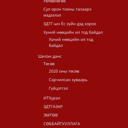
төлөвлөгөө
Сул орон тооны талаарх
мэдээлэл
ЗДТГ-ын Ёс зүйн дэд хороо
Хүний нөөцийн ил тод байдал
Хүний нөөцийн ил тод
байдал
Шилэн данс
Төсөв
2020 оны төсөв
Сарчилсан хуваарь
Гүйцэтгэл
ИТХурал
ЗДТГАЗАР
ЭМТӨВ
СӨББАЙГУУЛЛАГА