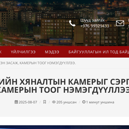
Шууд залгах
+976 99329433
Ж
ҮЙЛЧИЛГЭЭ
МЭДЭЭ
БАЙГУУЛЛАГЫН ИЛ ТОД БАЙ
ЭН ЗАСАЖ, КАМЕРЫН ТООГ НЭМЭГДҮҮЛЛЭЭ.
ИЙН ХЯНАЛТЫН КАМЕРЫГ СЭРГ
КАМЕРЫН ТООГ НЭМЭГДҮҮЛЛЭЭ
2025-08-07
205
уншсан
1
минут уншина