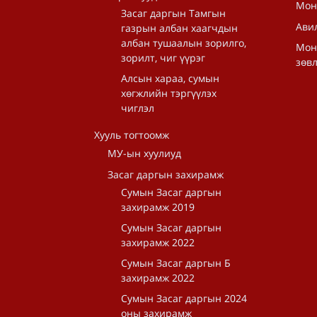
Мон
Засаг даргын Тамгын
Авил
газрын албан хаагчдын
албан тушаалын зорилго,
Мон
зорилт, чиг үүрэг
зөв
Алсын хараа, сумын
хөгжлийн тэргүүлэх
чиглэл
Хууль тогтоомж
МУ-ын хуулиуд
Засаг даргын захирамж
Сумын Засаг даргын
захирамж 2019
Сумын Засаг даргын
захирамж 2022
Сумын Засаг даргын Б
захирамж 2022
Сумын Засаг даргын 2024
оны захирамж