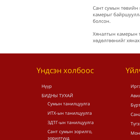
Сант сумын төвийн 
камерыг байршуулла
болсон.
Хяналтын камерын т
хөдөлгөөнийг хянах
Үндсэн холбоос
Үйл
Нүүр
Ирг
БИДНЫ ТУХАЙ
Ави
Сумын танилцуулга
Бүрт
ИТХ-ын танилцуулга
Сана
ЗДТГ-ын танилцуулга
Түгэ
Сант сумын зорилго,
Мон
зорилтууд