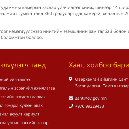
гудамжны камерын засвар үйлчилгээг хийж, шинээр 14 шир
а. Нийт сумын төвд 360 градус эргэдэг камер-2, хяналтын 2
оог нэмэгдүүлснээр нийтийн эзэмшлийн зам талбай болон о
 боломжтой боллоо.
члүүлэгч танд
Хаяг, холбоо бар
Өвөрхангай аймгийн Сант
эний үйлчилгээ
Засаг даргын Тамгын газа
лгалын эсрэг үйл ажиллагаа
гэлийн нэгдсэн лавлах
sant@ov.gov.mn
л гомдол хүлээн авах
+976 99329433
эмэл асуулт хариулт
гол улсын засгийн газар