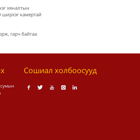
хэг хяналтын
0 ширхэг камертай
рж, гарч байгаа
их
Сошиал холбоосууд
 сумын
р