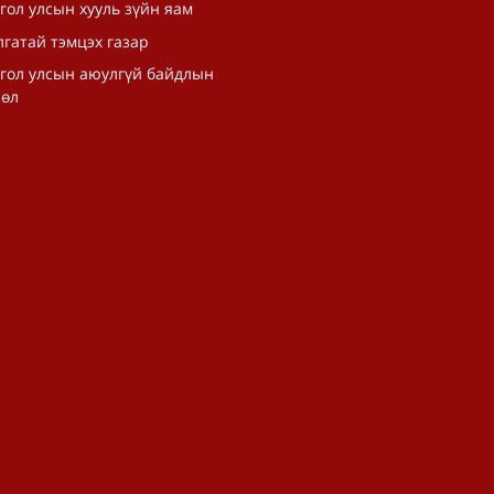
гол улсын хууль зүйн яам
гатай тэмцэх газар
гол улсын аюулгүй байдлын
лөл