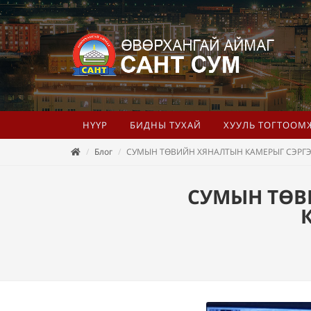
НҮҮР
БИДНЫ ТУХАЙ
ХУУЛЬ ТОГТООМ
Блог
СУМЫН ТӨВИЙН ХЯНАЛТЫН КАМЕРЫГ СЭРГЭ
СУМЫН ТӨВ