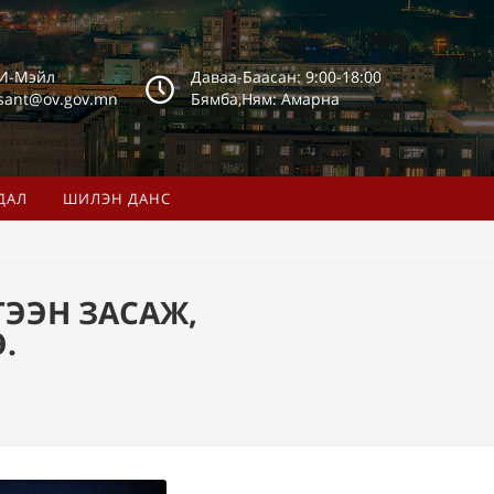
И-Мэйл
Даваа-Баасан: 9:00-18:00
sant@ov.gov.mn
Бямба,Ням: Амарна
ДАЛ
ШИЛЭН ДАНС
ЭЭН ЗАСАЖ,
.