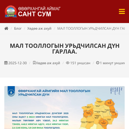
Блог
Хөдөө аж ахуй
МАЛ ТООЛЛОГЫН УРЬДЧИЛСАН ДҮН ГАРЛ
МАЛ ТООЛЛОГЫН УРЬДЧИЛСАН ДҮН
ГАРЛАА.
2025-12-30
Хөдөө аж ахуй
151
уншсан
1
минут уншина