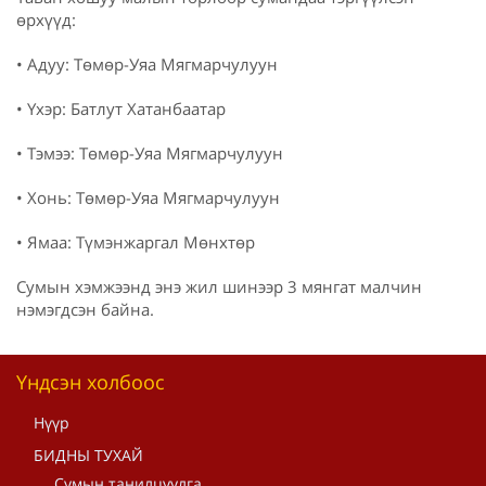
өрхүүд:
• Адуу: Төмөр-Уяа Мягмарчулуун
• Үхэр: Батлут Хатанбаатар
• Тэмээ: Төмөр-Уяа Мягмарчулуун
• Хонь: Төмөр-Уяа Мягмарчулуун
• Ямаа: Түмэнжаргал Мөнхтөр
Сумын хэмжээнд энэ жил шинээр 3 мянгат малчин
нэмэгдсэн байна.
Үндсэн холбоос
Нүүр
БИДНЫ ТУХАЙ
Сумын танилцуулга