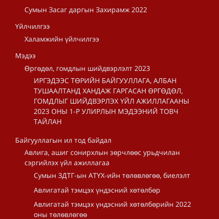
Сумын Засаг даргын Захирамж 2022
Үйлчилгээ
Халамжийн үйлчилгээ
Мэдээ
Өргөдөл, гомдлын шийдвэрлэлт 2023
ИРГЭДЭЭС ТӨРИЙН БАЙГУУЛЛАГА, АЛБАН
ТУШААЛТАНД ХАНДАЖ ГАРГАСАН ӨРГӨДӨЛ,
ГОМДЛЫГ ШИЙДВЭРЛЭХ ҮЙЛ АЖИЛЛАГААНЫ
2023 ОНЫ 1-Р УЛИРЛЫН МЭДЭЭНИЙ ТОВЧ
ТАЙЛАН
Байгууллагын ил тод байдал
Авлига, ашиг сонирхлын зөрчлөөс урьдчилан
сэргийлэх үйл ажиллагаа
Сумын ЗДТГ-ын АТҮХ-ийн төлөвлөгөө, биелэлт
Авлигатай тэмцэх үндэсний хөтөлбөр
Авлигатай тэмцэх үндэсний хөтөлбөрийн 2022
оны төлөвлөгөө