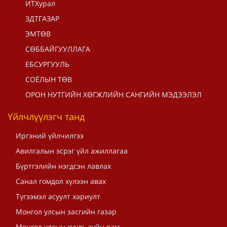
ИТХурал
ЗДТГАЗАР
ЭМТӨВ
СӨББАЙГУУЛЛАГА
ЕБСУРГУУЛЬ
СОЁЛЫН ТӨВ
ОРОН НУТГИЙН ХӨГЖЛИЙН САНГИЙН МЭДЭЭЛЭЛ
Үйлчлүүлэгч танд
Иргэний үйлчилгээ
Авилгалын эсрэг үйл ажиллагаа
Бүртгэлийн нэгдсэн лавлах
Санал гомдол хүлээн авах
Түгээмэл асуулт хариулт
Монгол улсын засгийн газар
Монгол улсын хууль зүйн яам