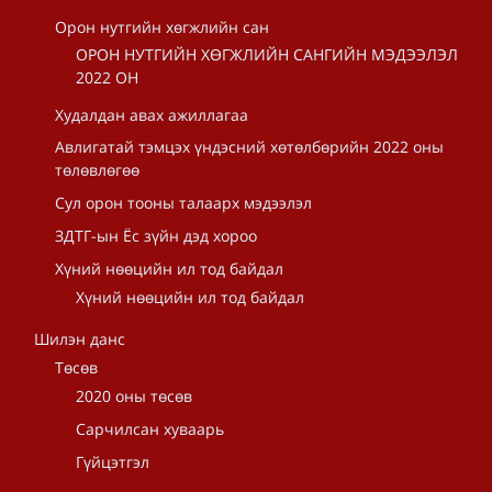
Орон нутгийн хөгжлийн сан
ОРОН НУТГИЙН ХӨГЖЛИЙН САНГИЙН МЭДЭЭЛЭЛ
2022 ОН
Худалдан авах ажиллагаа
Авлигатай тэмцэх үндэсний хөтөлбөрийн 2022 оны
төлөвлөгөө
Сул орон тооны талаарх мэдээлэл
ЗДТГ-ын Ёс зүйн дэд хороо
Хүний нөөцийн ил тод байдал
Хүний нөөцийн ил тод байдал
Шилэн данс
Төсөв
2020 оны төсөв
Сарчилсан хуваарь
Гүйцэтгэл