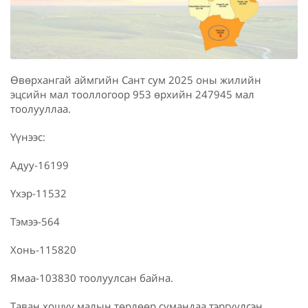
Өвөрхангай аймгийн Сант сум 2025 оны жилийн
эцсийн мал тооллогоор 953 өрхийн 247945 мал
тоолууллаа.
Үүнээс:
Адуу-16199
Үхэр-11532
Тэмээ-564
Хонь-115820
Ямаа-103830 тоолуулсан байна.
Таван хошуу малын төрлөөр сумандаа тэргүүлсэн