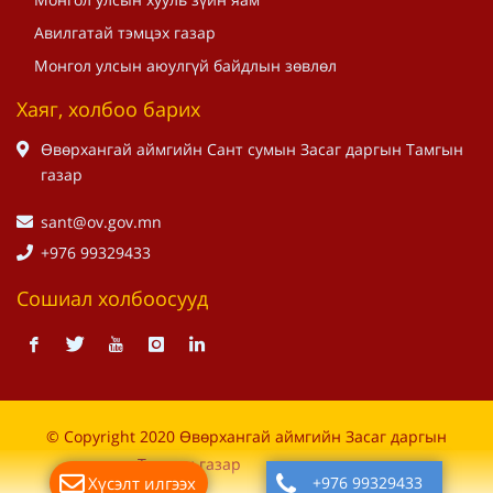
Авилгатай тэмцэх газар
Монгол улсын аюулгүй байдлын зөвлөл
Хаяг, холбоо барих
Өвөрхангай аймгийн Сант сумын Засаг даргын Тамгын
газар
sant@ov.gov.mn
+976 99329433
Сошиал холбоосууд
© Copyright 2020 Өвөрхангай аймгийн Засаг даргын
Тамгын газар
Хүсэлт илгээх
+976 99329433
Дуудлагын төв